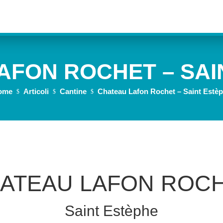
AFON ROCHET – SAIN
ome
Articoli
Cantine
Chateau Lafon Rochet – Saint Estè
$
$
$
ATEAU LAFON ROC
Saint Estèphe