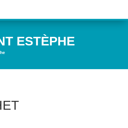
T ESTÈPHE
phe
HET