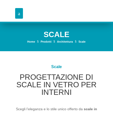
SCALE
$
$
$
Home
Prodotti
Architettura
Scale
Scale
PROGETTAZIONE DI
SCALE IN VETRO PER
INTERNI
Scegli l’eleganza e lo stile unico offerto da
scale in