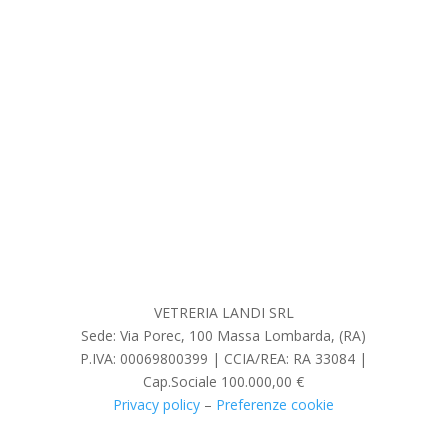
cookies policy in conformità al regolamento europeo
679/16 (GDPR)
Invia
VETRERIA LANDI SRL
Sede: Via Porec, 100 Massa Lombarda, (RA)
P.IVA: 00069800399 | CCIA/REA: RA 33084 |
Cap.Sociale 100.000,00 €
Privacy policy
–
Preferenze cookie