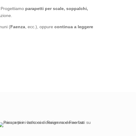
e. Progettiamo
parapetti per scale, soppalchi,
azione.
uni (
Faenza
, ecc.), oppure
continua a leggere