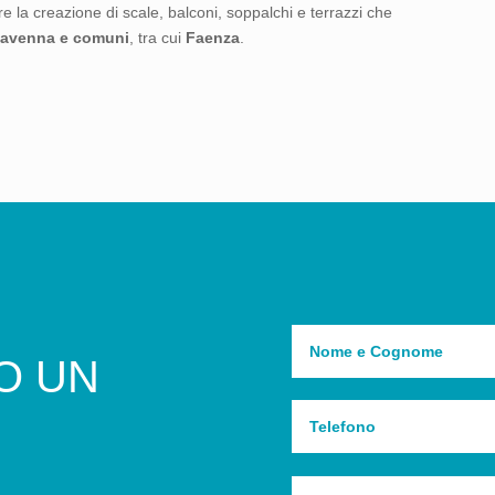
re la creazione di scale, balconi, soppalchi e terrazzi che
 Ravenna
e comuni
, tra cui
Faenza
.
TO UN